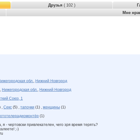
Друзья
( 102 )
Г
Мне нра
ижегородская обл.
,
Нижний Новгород
,
Нижегородская обл.
,
Нижний Новгород
ткий Союз, 1
 ,
Секс
(5) ,
тапочки
(1) ,
женщины
(1)
ототелерадиомонтёр
(1)
, я - чертовски привлекателен, чего зря время терять?
алеете! ;-)
ru