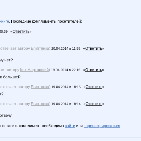
книге
. Последние комплименты посетителей:
«
Ответить
»
00:39
(отвечает автору
Египтянка
)
«
Ответить
»
20.04.2014 в 11:58
му нет?
чает автору
Кот Мартовский
)
«
Ответить
»
19.04.2014 в 22:16
по больше:Р
(отвечает автору
Египтянка
)
«
Ответить
»
19.04.2014 в 18:15
я?
(отвечает автору
Египтянка
)
«
Ответить
»
19.04.2014 в 18:14
 отвечу
ы оставить комплимент необходимо
войти
или
зарегистрироваться