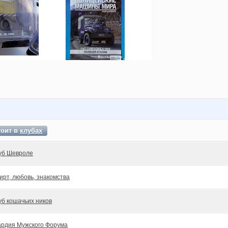
тоит в
клубах
уб Шевроле
ирт, любовь, знакомства
уб кошачьих ников
ардия Мужского Форума