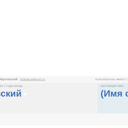
Мартовский
:
kotmar.www.nn.ru
пользователь имеет 
е 1 года назад
настоящее имя:
вский
(Имя 