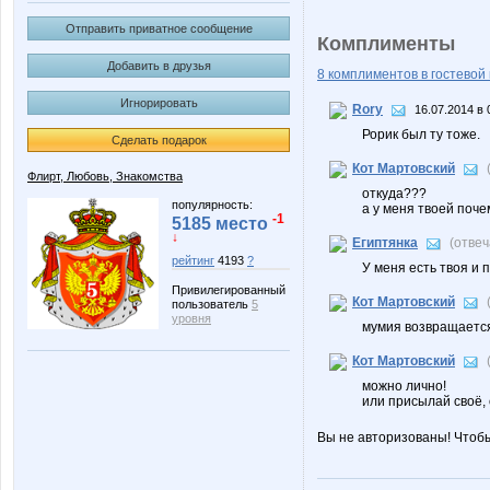
Отправить приватное сообщение
Комплименты
Добавить в друзья
8 комплиментов в гостевой 
Игнорировать
Rory
16.07.2014 в 
Рорик был ту тоже.
Сделать подарок
Кот Мартовский
Флирт, Любовь, Знакомства
откуда???
популярность:
а у меня твоей поче
-1
5185 место
↓
Египтянка
(отве
рейтинг
4193
?
У меня есть твоя и 
Привилегированный
Кот Мартовский
пользователь
5
уровня
мумия возвращаетс
Кот Мартовский
можно лично!
или присылай своё,
Вы не авторизованы! Чтоб