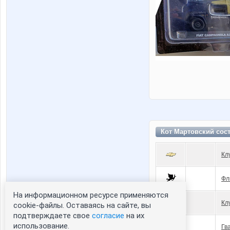
Кот Мартовский сос
Кл
Фл
На информационном ресурсе применяются
Кл
cookie-файлы. Оставаясь на сайте, вы
подтверждаете свое
согласие
на их
использование.
Гв