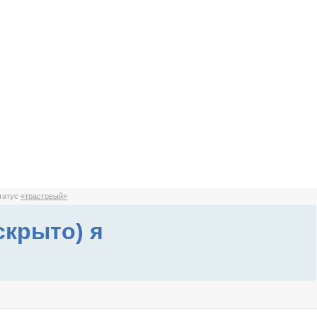
статус
«трастовый»
скрыто) я