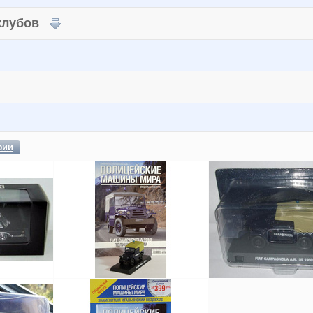
 клубов
фии