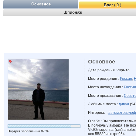
Основное
Блог
( 0 )
Шпионаж
Основное
Дата рождения : скрыто
Место рождения :
Россия
,
Н
Место нахождения :
Россия
Место проживания :
Советс
Любимые места :
диван
(94)
Интересы :
автомотовелоф
О себе : Вы привлекательна
В полночь у амбара. Не пож
VictOr-superstar(гав)rambler.
Портрет заполнен на 87 %
ася 55889четыре954