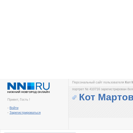
Персональный сайт пользователя
Кот 
портрет № 410716 зарегистрирован боле
Кот Марто
Привет, Гость !
-
Войти
-
Зарегистрироваться